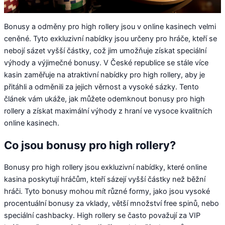
Bonusy a odměny pro high rollery jsou v online kasinech velmi
ceněné. Tyto exkluzivní nabídky jsou určeny pro hráče, kteří se
nebojí sázet vyšší částky, což jim umožňuje získat speciální
výhody a výjimečné bonusy. V České republice se stále více
kasin zaměřuje na atraktivní nabídky pro high rollery, aby je
přitáhli a odměnili za jejich věrnost a vysoké sázky. Tento
článek vám ukáže, jak můžete odemknout bonusy pro high
rollery a získat maximální výhody z hraní ve vysoce kvalitních
online kasinech.
Co jsou bonusy pro high rollery?
Bonusy pro high rollery jsou exkluzivní nabídky, které online
kasina poskytují hráčům, kteří sázejí vyšší částky než běžní
hráči. Tyto bonusy mohou mít různé formy, jako jsou vysoké
procentuální bonusy za vklady, větší množství free spinů, nebo
speciální cashbacky. High rollery se často považují za VIP