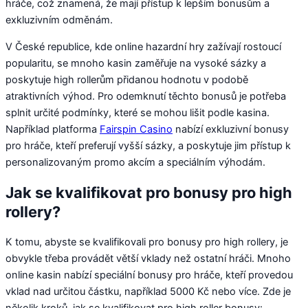
hráče, což znamená, že mají přístup k lepším bonusům a
exkluzivním odměnám.
V České republice, kde online hazardní hry zažívají rostoucí
popularitu, se mnoho kasin zaměřuje na vysoké sázky a
poskytuje high rollerům přidanou hodnotu v podobě
atraktivních výhod. Pro odemknutí těchto bonusů je potřeba
splnit určité podmínky, které se mohou lišit podle kasina.
Například platforma
Fairspin Casino
nabízí exkluzivní bonusy
pro hráče, kteří preferují vyšší sázky, a poskytuje jim přístup k
personalizovaným promo akcím a speciálním výhodám.
Jak se kvalifikovat pro bonusy pro high
rollery?
K tomu, abyste se kvalifikovali pro bonusy pro high rollery, je
obvykle třeba provádět větší vklady než ostatní hráči. Mnoho
online kasin nabízí speciální bonusy pro hráče, kteří provedou
vklad nad určitou částku, například 5000 Kč nebo více. Zde je
několik kroků, jak se kvalifikovat pro high roller bonusy: