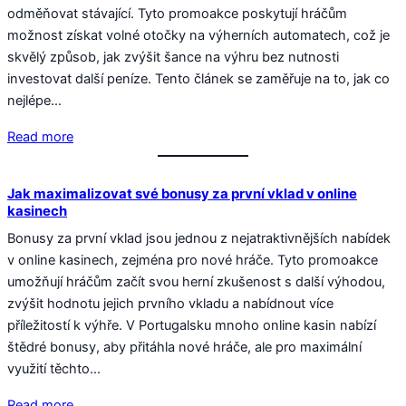
odměňovat stávající. Tyto promoakce poskytují hráčům
možnost získat volné otočky na výherních automatech, což je
skvělý způsob, jak zvýšit šance na výhru bez nutnosti
investovat další peníze. Tento článek se zaměřuje na to, jak co
nejlépe…
Read more
Jak maximalizovat své bonusy za první vklad v online
kasinech
Bonusy za první vklad jsou jednou z nejatraktivnějších nabídek
v online kasinech, zejména pro nové hráče. Tyto promoakce
umožňují hráčům začít svou herní zkušenost s další výhodou,
zvýšit hodnotu jejich prvního vkladu a nabídnout více
příležitostí k výhře. V Portugalsku mnoho online kasin nabízí
štědré bonusy, aby přitáhla nové hráče, ale pro maximální
využití těchto…
Read more