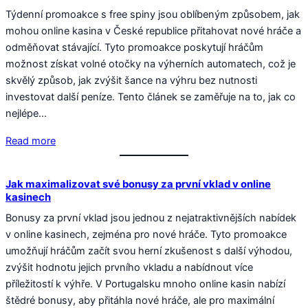
Týdenní promoakce s free spiny jsou oblíbeným způsobem, jak
mohou online kasina v České republice přitahovat nové hráče a
odměňovat stávající. Tyto promoakce poskytují hráčům
možnost získat volné otočky na výherních automatech, což je
skvělý způsob, jak zvýšit šance na výhru bez nutnosti
investovat další peníze. Tento článek se zaměřuje na to, jak co
nejlépe…
Read more
Jak maximalizovat své bonusy za první vklad v online
kasinech
Bonusy za první vklad jsou jednou z nejatraktivnějších nabídek
v online kasinech, zejména pro nové hráče. Tyto promoakce
umožňují hráčům začít svou herní zkušenost s další výhodou,
zvýšit hodnotu jejich prvního vkladu a nabídnout více
příležitostí k výhře. V Portugalsku mnoho online kasin nabízí
štědré bonusy, aby přitáhla nové hráče, ale pro maximální